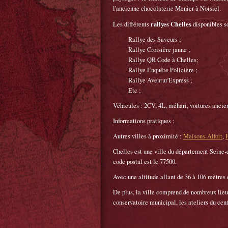
l'ancienne chocolaterie Menier à Noisiel.
rallyes Chelles
Les différents
disponibles so
Rallye des Saveurs ;
Rallye Croisière jaune ;
Rallye QR Code à Chelles;
Rallye Enquête Policière ;
Rallye Aventur'Express ;
Etc ;
Véhicules : 2CV, 4L, méhari, voitures ancien
Informations pratiques :
Autres villes à proximité :
Maisons-Alfort
,
Chelles est une ville du département Seine-e
code postal est le 77500.
Avec une altitude allant de 36 à 106 mètres e
De plus, la ville comprend de nombreux lieux 
conservatoire municipal, les ateliers du centr