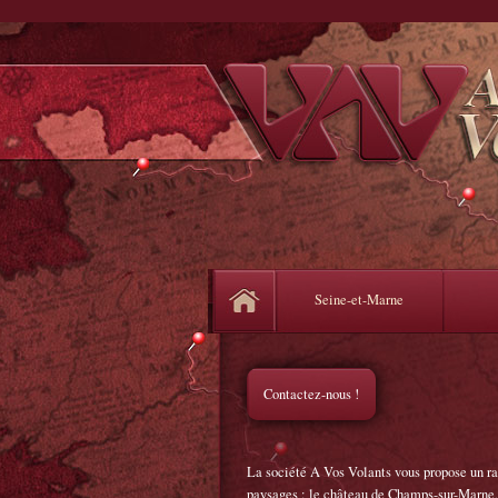
Seine-et-Marne
Contactez-nous !
La société A Vos Volants vous propose un rall
paysages : le château de Champs-sur-Marne, 