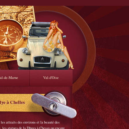
al-de-Marne
Val-d'Oise
lye à Chelles
les attraits des environs et la beauté des
, les statues de la Dhuys à Chessy ou encore