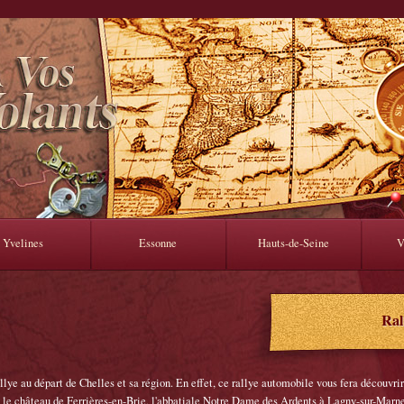
Yvelines
Essonne
Hauts-de-Seine
V
Ral
ye au départ de Chelles et sa région. En effet, ce rallye automobile vous fera découvrir 
le château de Ferrières-en-Brie, l'abbatiale Notre Dame des Ardents à Lagny-sur-Marne