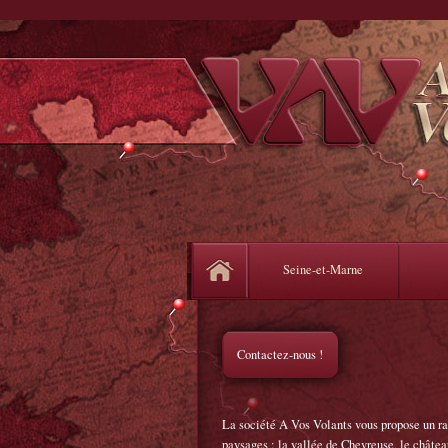
Seine-et-Marne
Contactez-nous !
La société A Vos Volants vous propose un ral
paysages : la vallée de Chevreuse, le châte