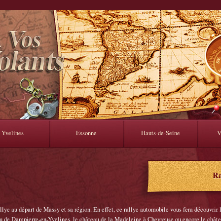
Yvelines
Essonne
Hauts-de-Seine
V
Ra
lye au départ de Massy et sa région. En effet, ce rallye automobile vous fera découvrir le
au de Dampierre-en-Yvelines, le château de la Madeleine à Chevreuse ou encore le châtea