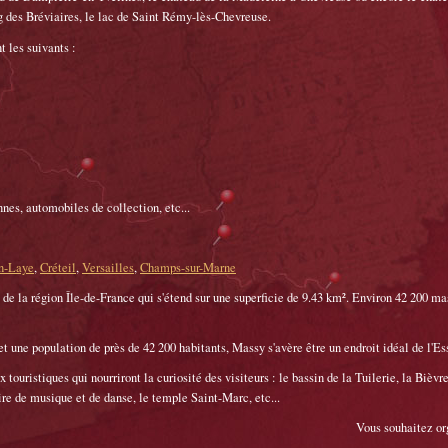
g des Bréviaires, le lac de Saint Rémy-lès-Chevreuse.
t les suivants :
nes, automobiles de collection, etc...
n-Laye
,
Créteil
,
Versailles
,
Champs-sur-Marne
e la région Île-de-France qui s'étend sur une superficie de 9.43 km². Environ 42 200 mas
t une population de près de 42 200 habitants, Massy s'avère être un endroit idéal de l'Ess
touristiques qui nourriront la curiosité des visiteurs : le bassin de la Tuilerie, la Bièvre
ire de musique et de danse, le temple Saint-Marc, etc...
Vous souhaitez or