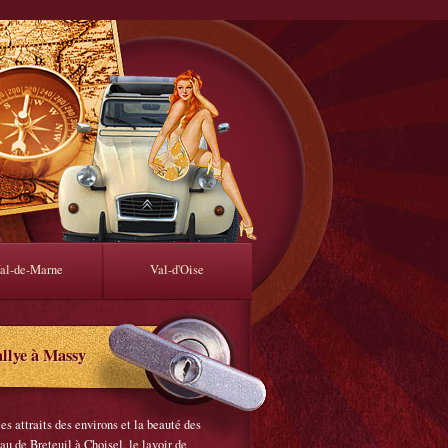
al-de-Marne
Val-d'Oise
llye à Massy
s attraits des environs et la beauté des
u de Breteuil à Choisel, le lavoir de