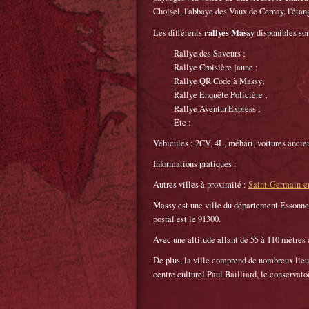
Choisel, l'abbaye des Vaux de Cernay, l'étan
rallyes Massy
Les différents
disponibles son
Rallye des Saveurs ;
Rallye Croisière jaune ;
Rallye QR Code à Massy;
Rallye Enquête Policière ;
Rallye Aventur'Express ;
Etc ;
Véhicules : 2CV, 4L, méhari, voitures ancien
Informations pratiques :
Autres villes à proximité :
Saint-Germain-e
Massy est une ville du département Essonne d
postal est le 91300.
Avec une altitude allant de 55 à 110 mètres e
De plus, la ville comprend de nombreux lieux 
centre culturel Paul Bailliard, le conservato