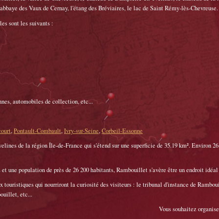
 l'abbaye des Vaux de Cernay, l'étang des Bréviaires, le lac de Saint Rémy-lès-Chevreuse.
es sont les suivants :
nes, automobiles de collection, etc...
ourt
,
Pontault-Combault
,
Ivry-sur-Seine
,
Corbeil-Essonne
lines de la région Île-de-France qui s'étend sur une superficie de 35.19 km². Environ 26
et une population de près de 26 200 habitants, Rambouillet s'avère être un endroit idéal 
touristiques qui nourriront la curiosité des visiteurs : le tribunal d'instance de Rambouil
uillet, etc...
Vous souhaitez organise