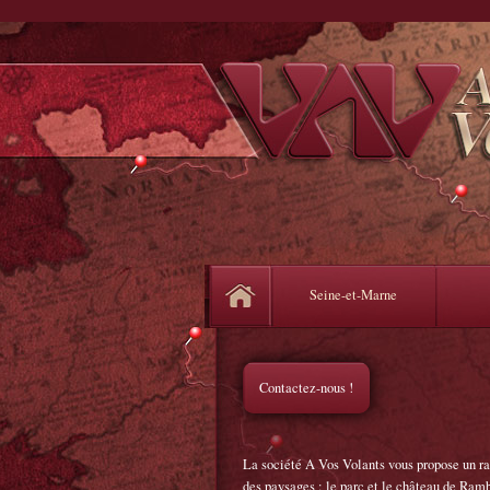
Seine-et-Marne
Contactez-nous !
La société A Vos Volants vous propose un ral
des paysages : le parc et le château de Ram