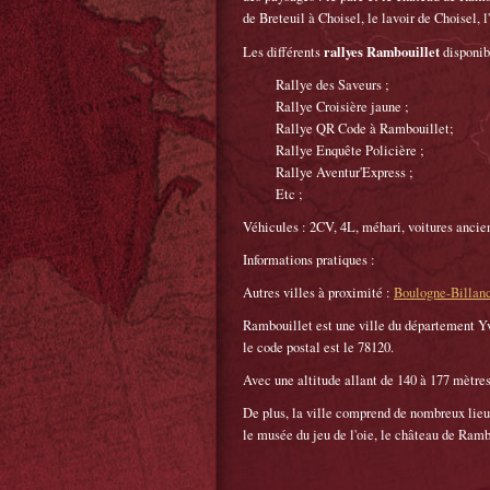
de Breteuil à Choisel, le lavoir de Choisel,
rallyes Rambouillet
Les différents
disponibl
Rallye des Saveurs ;
Rallye Croisière jaune ;
Rallye QR Code à Rambouillet;
Rallye Enquête Policière ;
Rallye Aventur'Express ;
Etc ;
Véhicules : 2CV, 4L, méhari, voitures ancien
Informations pratiques :
Autres villes à proximité :
Boulogne-Billanc
Rambouillet est une ville du département Yve
le code postal est le 78120.
Avec une altitude allant de 140 à 177 mètres 
De plus, la ville comprend de nombreux lieux 
le musée du jeu de l'oie, le château de Rambo