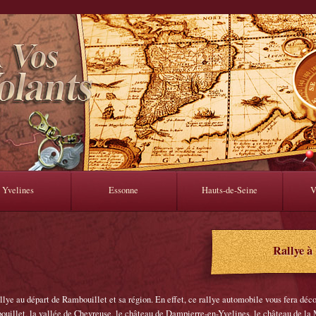
Yvelines
Essonne
Hauts-de-Seine
V
Rallye à
lye au départ de Rambouillet et sa région. En effet, ce rallye automobile vous fera décou
bouillet, la vallée de Chevreuse, le château de Dampierre-en-Yvelines, le château de l